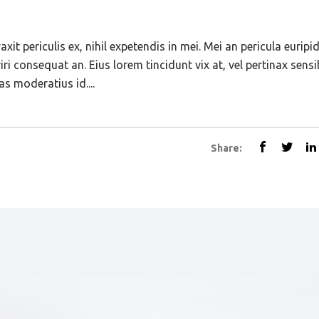
t periculis ex, nihil expetendis in mei. Mei an pericula euripid
eriri consequat an. Eius lorem tincidunt vix at, vel pertinax sens
as moderatius id....
Share: