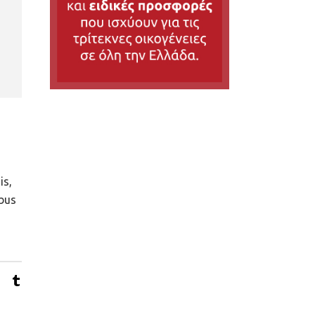
is,
ibus