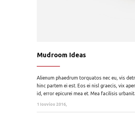
Mudroom Ideas
Alienum phaedrum torquatos nec eu, vis detraxi
hinc partem ei est. Eos ei nisl graecis, vix ap
id, error epicurei mea et. Mea facilisis urbanit
1 Ιουνίου 2016