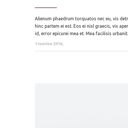
Alienum phaedrum torquatos nec eu, vis detraxi
hinc partem ei est. Eos ei nisl graecis, vix ap
id, error epicurei mea et. Mea facilisis urbanit
1 Ιουνίου 2016