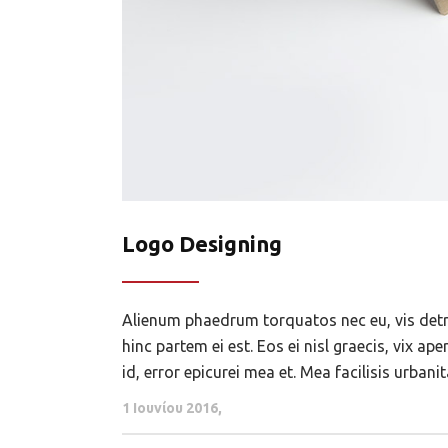
Logo Designing
Alienum phaedrum torquatos nec eu, vis detraxi
hinc partem ei est. Eos ei nisl graecis, vix ap
id, error epicurei mea et. Mea facilisis urbanit
1 Ιουνίου 2016