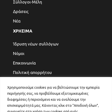
Σύλλογοι-Μέλη
Δράσεις
Νέα
ΧΡΗΣΙΜΑ
Ίδρυση νέων συλλόγων
Νόμοι
Επικοινωνία
Πολιτική απορρήτου
ΤΕΛΕΥΤΑΙΑ ΝΕΑ
Χρησιμοποιούμε cookies για να βελτιώσουμε την εμπειρία
περιήγησής σας, να προβάλλουμε εξατομικευμένες
ΓΙΑ ΤΑ ΠΑΙΔΙΑ ΚΑΙ ΤΗΝ ΟΙΚΟΓΕΝΕΙΑ, ΤΟ
διαφημίσεις ή περιεχόμενο και να αναλύουμε την
ΜΕΛΛΟΝ ΤΟ ΚΕΡΔΙΖΟΥΜΕ
επισκεψιμότητά μας. Κάνοντας κλικ στο "Αποδοχή όλων",
31 Ιουλίου 2026
συναινείτε στη χρήση των cookies από εμάς.