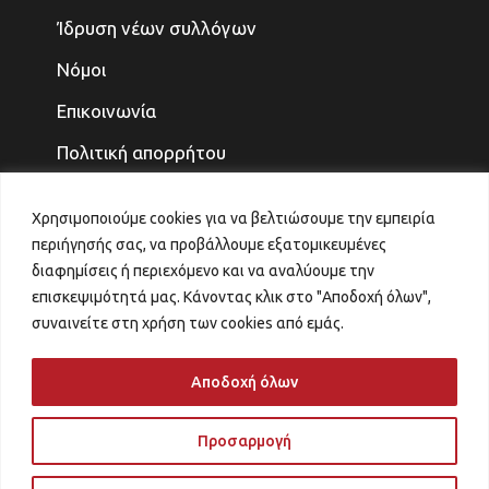
Ίδρυση νέων συλλόγων
Νόμοι
Επικοινωνία
Πολιτική απορρήτου
ΤΕΛΕΥΤΑΙΑ ΝΕΑ
Χρησιμοποιούμε cookies για να βελτιώσουμε την εμπειρία
περιήγησής σας, να προβάλλουμε εξατομικευμένες
ΓΙΑ ΤΑ ΠΑΙΔΙΑ ΚΑΙ ΤΗΝ ΟΙΚΟΓΕΝΕΙΑ, ΤΟ
διαφημίσεις ή περιεχόμενο και να αναλύουμε την
ΜΕΛΛΟΝ ΤΟ ΚΕΡΔΙΖΟΥΜΕ
επισκεψιμότητά μας. Κάνοντας κλικ στο "Αποδοχή όλων",
31 Ιουλίου 2026
συναινείτε στη χρήση των cookies από εμάς.
ΑΙΤΗΜΑ ΑΝΑΠΡΟΣΑΡΜΟΓΗΣ ΚΡΙΤΗΡΙΩΝ
VOUCHER ΠΑΙΔΙΚΟΙ ΣΤΑΘΜΟΙ
Αποδοχή όλων
29 Ιουλίου 2026
Προσαρμογή