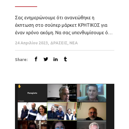
Σας ενημερώνουμε ότι ανανεώθηκε η
έκπτωση στο σούπερ μάρκετ ΚΡΗΤΙΚΟΣ για
έναν χρόνο ακόμη. Να σας υπενθυμίσουμε ότι
επωφελείστε της επιπλέον έκπτωσης 10% στο
24 Απριλίου 2023
ΔΡΑΣΕΙΣ
,
ΝΕΑ
σύνολο της απόδειξής σας για όλα τα
προϊόντα που βρίσκονται ήδη σε προσφορά,
Share:
από όλες τις κατηγορίες όπως φρέσκα
φρούτα και λαχανικά, είδη κρεοπωλείου, τυριά
και αλλαντικά κοπής,...