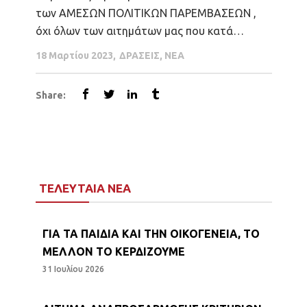
των ΑΜΕΣΩΝ ΠΟΛΙΤΙΚΩΝ ΠΑΡΕΜΒΑΣΕΩΝ ,
όχι όλων των αιτημάτων μας που κατά
καιρούς έχουμε θίξει αλλά βασικών και
18 Μαρτίου 2023
ΔΡΑΣΕΙΣ
,
ΝΕΑ
επιλεγμένων αιτημάτων. 1. ΑΛΛΑΓΗ ΤΟΥ
ΝΟΜΟΥ ΩΣΤΕ ΟΙ ΤΡΙΤΕΚΝΕΣ ΟΙΚΟΓΕΝΕΙΕΣ ΝΑ
Share:
ΕΙΝΑΙ ΠΟΛΥΤΕΚΝΕΣ. 2. Η τριτεκνική ιδιότητα
να είναι ισόβια. ΑΙΤΗΜΑΤΑ ΑΝΑ ΥΠΟΥΡΓΕΙΟ
ΟΙΚΟΝΟΜΙΚΩΝ • Επαναφορά του επιδόματος
τρίτεκνης οικογένειας •...
ΤΕΛΕΥΤΑΙΑ ΝΕΑ
ΓΙΑ ΤΑ ΠΑΙΔΙΑ ΚΑΙ ΤΗΝ ΟΙΚΟΓΕΝΕΙΑ, ΤΟ
ΜΕΛΛΟΝ ΤΟ ΚΕΡΔΙΖΟΥΜΕ
31 Ιουλίου 2026