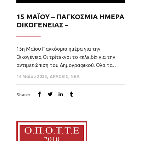
15 ΜΑΪΟΥ – ΠΑΓΚΟΣΜΙΑ ΗΜΕΡΑ
ΟΙΚΟΓΕΝΕΙΑΣ –
15η Μαΐου Παγκόσμια ημέρα για την
Οικογένεια Οι τρίτεκνοι το «κλειδί» για την
αντιμετώπιση του Δημογραφικού. Όλα τα
προηγούμενα χρόνια οι παρεμβάσεις μας
14 Μαΐου 2023
ΔΡΑΣΕΙΣ
,
ΝΕΑ
ανέδειξαν τις αιτίες της Οικονομικής και
κοινωνικής κρίσης που είναι καθοριστικές για
Share:
το Δημογραφικό πρόβλημα της χώρας μας.
Μαζί με τους αδελφούς μας Κυπρίους
τρίτεκνους , δίνουμε τη μάχη για να...