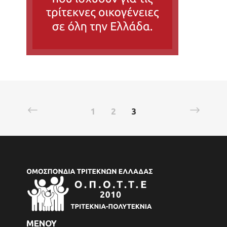
1
2
3
ΜΕΝΟΥ