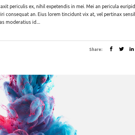
t periculis ex, nihil expetendis in mei. Mei an pericula euripid
eriri consequat an. Eius lorem tincidunt vix at, vel pertinax sens
as moderatius id....
Share: