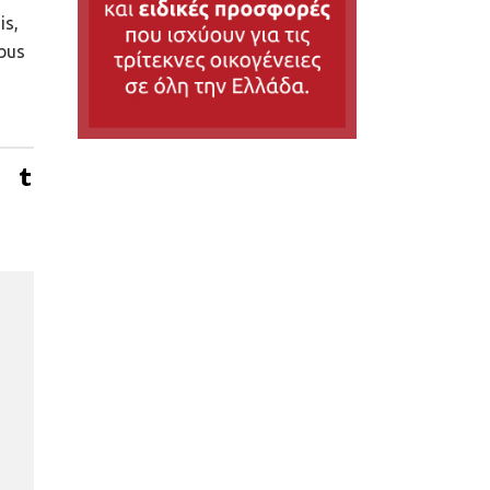
is,
ibus