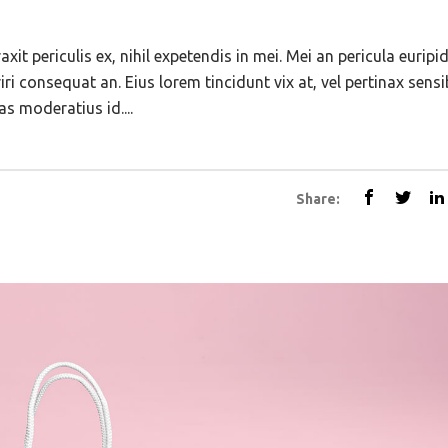
t periculis ex, nihil expetendis in mei. Mei an pericula euripid
eriri consequat an. Eius lorem tincidunt vix at, vel pertinax sens
as moderatius id....
Share: