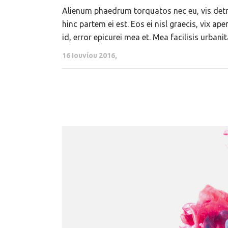
Alienum phaedrum torquatos nec eu, vis detraxi
hinc partem ei est. Eos ei nisl graecis, vix ap
id, error epicurei mea et. Mea facilisis urbanit
16 Ιουνίου 2016