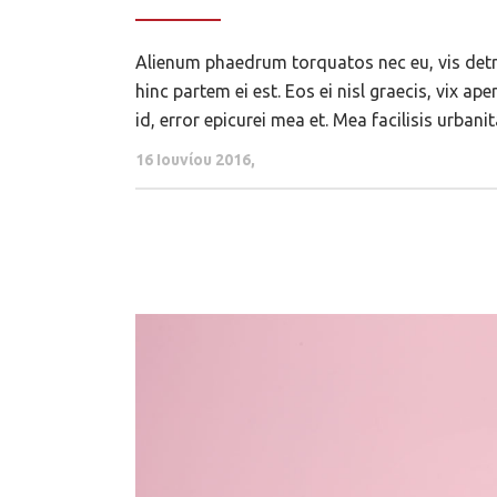
Alienum phaedrum torquatos nec eu, vis detraxi
hinc partem ei est. Eos ei nisl graecis, vix ap
id, error epicurei mea et. Mea facilisis urbanit
16 Ιουνίου 2016