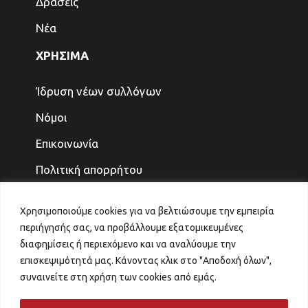
Δράσεις
Νέα
ΧΡΗΣΙΜΑ
Ίδρυση νέων συλλόγων
Νόμοι
Επικοινωνία
Πολιτική απορρήτου
ΤΕΛΕΥΤΑΙΑ ΝΕΑ
Χρησιμοποιούμε cookies για να βελτιώσουμε την εμπειρία
περιήγησής σας, να προβάλλουμε εξατομικευμένες
ΓΙΑ ΤΑ ΠΑΙΔΙΑ ΚΑΙ ΤΗΝ ΟΙΚΟΓΕΝΕΙΑ, ΤΟ
διαφημίσεις ή περιεχόμενο και να αναλύουμε την
ΜΕΛΛΟΝ ΤΟ ΚΕΡΔΙΖΟΥΜΕ
επισκεψιμότητά μας. Κάνοντας κλικ στο "Αποδοχή όλων",
31 Ιουλίου 2026
συναινείτε στη χρήση των cookies από εμάς.
ΑΙΤΗΜΑ ΑΝΑΠΡΟΣΑΡΜΟΓΗΣ ΚΡΙΤΗΡΙΩΝ