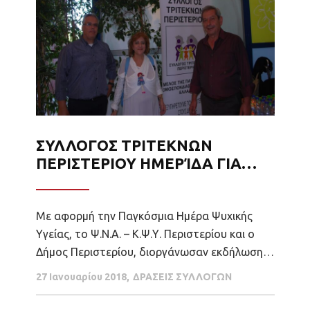
ΣΥΛΛΟΓΟΣ ΤΡΙΤΕΚΝΩΝ
ΠΕΡΙΣΤΕΡΙΟΥ ΗΜΕΡΊΔΑ ΓΙΑ
ΤΗΝ ΗΜΕΡΑ ΨΥΧΙΚΗΣ ΥΓΕΙΑΣ
Με αφορμή την Παγκόσμια Ημέρα Ψυχικής
Υγείας, το Ψ.Ν.Α. – Κ.Ψ.Υ. Περιστερίου και ο
Δήμος Περιστερίου, διοργάνωσαν εκδήλωση-
ημερίδα στο ΚΥΒΕ, στην οποία συμμετείχαν
27 Ιανουαρίου 2018
ΔΡΑΣΕΙΣ ΣΥΛΛΟΓΩΝ
πολλοί μαθητές δημοτικών σχολείων. Ήταν
μια ημέρα γεμάτη ψυχαγωγία. Μια ημέρα