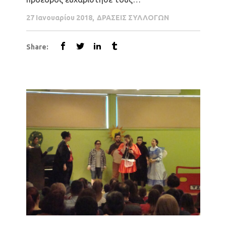
παρευρισκόμενους και ευχήθηκε καλή χρονιά
27 Ιανουαρίου 2018
ΔΡΑΣΕΙΣ ΣΥΛΛΟΓΩΝ
με υγεία και επιτυχίες για τον Σύλλογο
Τυχερός στο φλουρί ήταν ο Καρυοφίλης
Share:
Κωνσταντίνος, ο οποίος κέρδισε 2
προσκλήσεις για τον Αποκριάτικο χορό, που
θα γίνει τις 18 Φεβρουαρίου στο κέντρο...