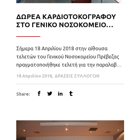
ΔΩΡΕΑ ΚΑΡΔΙΟΤΟΚΟΓΡΑΦΟΥ
ΣΤΟ ΓΕΝΙΚΟ ΝΟΣΟΚΟΜΕΙΟ
ΠΡΕΒΕΖΑΣ
Σήμερα 18 Απριλίου 2018 στην αίθουσα
τελετών του Γενικού Νοσοκομείου Πρέβεζας
πραγματοποιήθηκε τελετή για την παραλαβή
του Καρδιοτοκογράφου με δύο (2) κεφαλές
18 Απριλίου 2018
ΔΡΑΣΕΙΣ ΣΥΛΛΟΓΩΝ
US και μια TOCO και αισθητήρα δόνησης για
αφύπνιση εμβρύου, Οθόνη 12΄΄ με ένδειξη
Share:
τριών απαγωγών και εκτυπωτικό από το
Σύλλογο Τριτέκνων Ν. Πρέβεζας. Ο Πρόεδρος
του Γ.Ν. Πρέβεζας...