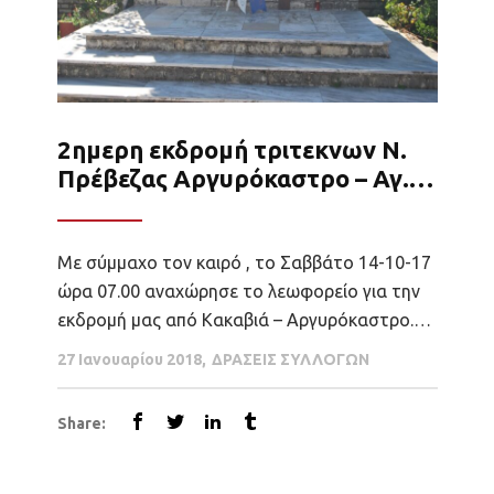
2ημερη εκδρομή τριτεκνων Ν.
Πρέβεζας Αργυρόκαστρο – Αγ.
ΣαρΆντα –Βουθρωτο
Με σύμμαχο τον καιρό , το Σαββάτο 14-10-17
ώρα 07.00 αναχώρησε το λεωφορείο για την
εκδρομή μας από Κακαβιά – Αργυρόκαστρο.
Ένα πλήρες λεωφορείο - μια όμορφη παρέα
27 Ιανουαρίου 2018
ΔΡΑΣΕΙΣ ΣΥΛΛΟΓΩΝ
ξεκίνησε από Πρέβεζα , για να περάσουν
όμορφα. Στα σύνορα μας περίμεναν δύο
Share:
ξεναγοί που μας οδήγησαν στις Βουλιαράτες –
στο κοιμητήριο -...