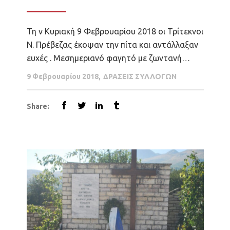
χρόνια αγώνα
Τη ν Κυριακή 9 Φεβρουαρίου 2018 οι Τρίτεκνοι
Ν. Πρέβεζας έκοψαν την πίτα και αντάλλαξαν
ευχές . Μεσημεριανό φαγητό με ζωντανή
μουσική, πλούσια δώρα για τους καλεσμένους
9 Φεβρουαρίου 2018
ΔΡΑΣΕΙΣ ΣΥΛΛΟΓΩΝ
, κερασμένα το πρώτο ποτό και αναψυκτικά
από το σύλλογο μας. Η εκδήλωση ξεκίνησε...
Share: