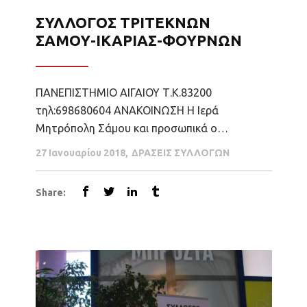
ΣΥΛΛΟΓΟΣ ΤΡΙΤΕΚΝΩΝ
ΣΑΜΟΥ-ΙΚΑΡΙΑΣ-ΦΟΥΡΝΩΝ
ΠΑΝΕΠΙΣΤΗΜΙΟ ΑΙΓΑΙΟΥ Τ.Κ.83200
τηλ:698680604 ΑΝΑΚΟΙΝΩΣΗ Η Ιερά
Μητρόπολη Σάμου και προσωπικά ο
Σεβασμιότατος μητροπολίτης κ.κ. Ευσέβιος
27 Ιανουαρίου 2018
ΔΡΑΣΕΙΣ ΣΥΛΛΟΓΩΝ
ανακοίνωσε στο σύλλογος μας ότι: Θα
αναλάβει η μητρόπολη Σάμου να βοηθήσει
Share:
όσες οικογένειες τρίτεκνες έχουν ανέργους
γονείς με ανήλικα παιδιά. Δεν αποκλείουμε και
οικογένειες με πολύ χαμηλό εισόδημα με
ανήλικα παιδιά. Όλοι οι...