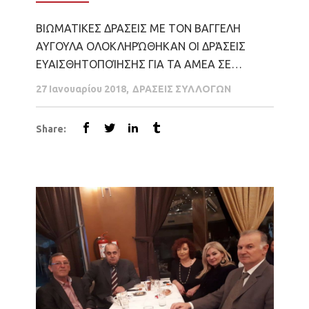
ΒΙΩΜΑΤΙΚΕΣ ΔΡΑΣΕΙΣ ΜΕ ΤΟΝ ΒΑΓΓΕΛΗ
ΑΥΓΟΥΛΑ ΟΛΟΚΛΗΡΏΘΗΚΑΝ ΟΙ ΔΡΆΣΕΙΣ
ΕΥΑΙΣΘΗΤΟΠΟΊΗΣΗΣ ΓΙΑ ΤΑ ΑΜΕΑ ΣΕ
ΣΧΟΛΕΊΑ ΤΗΣ ΚΑΡΔΊΤΣΑΣ ΚΑΙ ΣΥΝΕΧΊΖΟΥΜΕ!
27 Ιανουαρίου 2018
ΔΡΑΣΕΙΣ ΣΥΛΛΟΓΩΝ
22/12/2017ΑΡΘΡΟΓΡΑΦΟΣ:ΜΕ ΑΛΛΑ ΜΑΤΙΑ
Πάνω από 200 μαθητές ενημερώθηκαν για τις
Share:
ιδιαιτερότητες της καθημερινής ζωής των
τυφλών στην Καρδίτσα, ενώ παράλληλα...