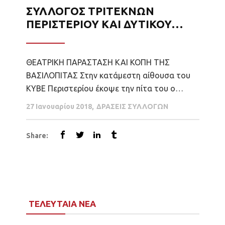
ΣΥΛΛΟΓΟΣ ΤΡΙΤΕΚΝΩΝ
ΠΕΡΙΣΤΕΡΙΟΥ ΚΑΙ ΔΥΤΙΚΟΥ
ΤΟΜΕΑ ΑΘΗΝΩΝ
ΘΕΑΤΡΙΚΗ ΠΑΡΑΣΤΑΣΗ ΚΑΙ ΚΟΠΗ ΤΗΣ
ΒΑΣΙΛΟΠΙΤΑΣ Στην κατάμεστη αίθουσα του
ΚΥΒΕ Περιστερίου έκοψε την πίτα του ο
Σύλλογος Τριτέκνων Περιστερίου και Δυτικού
27 Ιανουαρίου 2018
ΔΡΑΣΕΙΣ ΣΥΛΛΟΓΩΝ
Τομέα Αθηνών . Οι μικροί μας φίλοι
απόλαυσαν μια εξαιρετική θεατρική
Share:
παράσταση απ’ την ομάδα
«ΠΑΡΑΜΥΘΟΣΑΛΑΤΑ» με το θεατρικό έργο «
Τα κάναμε Παραμυθοσαλάτα » . Στη συνέχεια
κόψαμε την πίτα μας με την...
ΤΕΛΕΥΤΑΙΑ ΝΕΑ