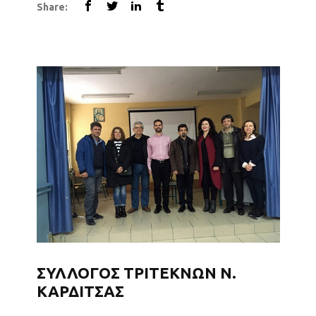
Share:
χαράς, δημιουργίας και επικοινωνίας. Η
εκδήλωση ξεκίνησε με χαιρετισμό από τον
Αδάμ Στάμο, Διευθυντή Πρωτοβάθμιας
Εκπαίδευσης Γ” Αθήνας...
ΣΥΛΛΟΓΟΣ ΤΡΙΤΕΚΝΩΝ Ν.
ΚΑΡΔΙΤΣΑΣ