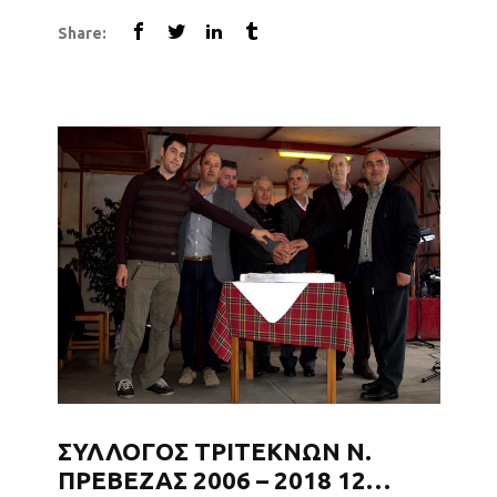
χλμ Λάρισας – Νίκαιας. Η εκδήλωση ξεκίνησε
Share:
με την κοπή της πρωτοχρονιάτικης πίτας, με
την ευλογία του Αρχιμανδρίτη Νεόφυτου,...
ΣΥΛΛΟΓΟΣ ΤΡΙΤΕΚΝΩΝ Ν.
ΠΡΕΒΕΖΑΣ 2006 – 2018 12