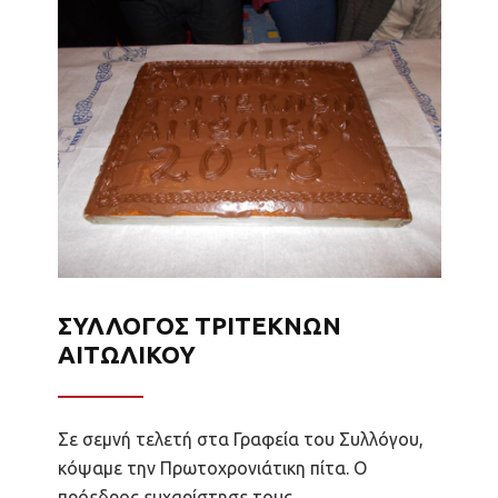
κ.Τζαμακλής Χάρης και η κα.
Μπέτυ Σκούφα !!! Τέλος να
ευχαριστήσουμε και τον
πολιτιστικό σύλλογο Ν.
Κεραμιδίου <<ΜΑΚΕΔΟΝΙΑ>>για
την φιλική συμμετοχή του στην
εκδήλωση μας !!!
ΣΥΛΛΟΓΟΣ ΤΡΙΤΕΚΝΩΝ
ΑΙΤΩΛΙΚΟΥ
Σε σεμνή τελετή στα Γραφεία του Συλλόγου,
κόψαμε την Πρωτοχρονιάτικη πίτα. Ο
πρόεδρος ευχαρίστησε τους