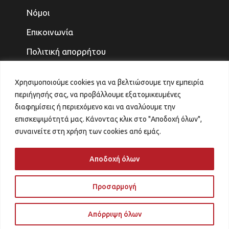
Νόμοι
Επικοινωνία
Πολιτική απορρήτου
ΤΕΛΕΥΤΑΙΑ ΝΕΑ
Χρησιμοποιούμε cookies για να βελτιώσουμε την εμπειρία
περιήγησής σας, να προβάλλουμε εξατομικευμένες
ΓΙΑ ΤΑ ΠΑΙΔΙΑ ΚΑΙ ΤΗΝ ΟΙΚΟΓΕΝΕΙΑ, ΤΟ
διαφημίσεις ή περιεχόμενο και να αναλύουμε την
ΜΕΛΛΟΝ ΤΟ ΚΕΡΔΙΖΟΥΜΕ
επισκεψιμότητά μας. Κάνοντας κλικ στο "Αποδοχή όλων",
31 Ιουλίου 2026
συναινείτε στη χρήση των cookies από εμάς.
ΑΙΤΗΜΑ ΑΝΑΠΡΟΣΑΡΜΟΓΗΣ ΚΡΙΤΗΡΙΩΝ
VOUCHER ΠΑΙΔΙΚΟΙ ΣΤΑΘΜΟΙ
Αποδοχή όλων
29 Ιουλίου 2026
Προσαρμογή
Απόρριψη όλων
2023 All rights reserved – Powered by
FOCUS ON GROUP