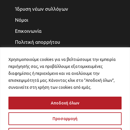
Ίδρυση νέων συλλόγων
Νόμοι
Επικοινωνία
Πολιτική απορρήτου
ΤΕΛΕΥΤΑΙΑ ΝΕΑ
Χρησιμοποιούμε cookies για να βελτιώσουμε την εμπειρία
περιήγησής σας, να προβάλλουμε εξατομικευμένες
ΓΙΑ ΤΑ ΠΑΙΔΙΑ ΚΑΙ ΤΗΝ ΟΙΚΟΓΕΝΕΙΑ, ΤΟ
διαφημίσεις ή περιεχόμενο και να αναλύουμε την
ΜΕΛΛΟΝ ΤΟ ΚΕΡΔΙΖΟΥΜΕ
επισκεψιμότητά μας. Κάνοντας κλικ στο "Αποδοχή όλων",
31 Ιουλίου 2026
συναινείτε στη χρήση των cookies από εμάς.
ΑΙΤΗΜΑ ΑΝΑΠΡΟΣΑΡΜΟΓΗΣ ΚΡΙΤΗΡΙΩΝ
VOUCHER ΠΑΙΔΙΚΟΙ ΣΤΑΘΜΟΙ
Αποδοχή όλων
29 Ιουλίου 2026
Προσαρμογή