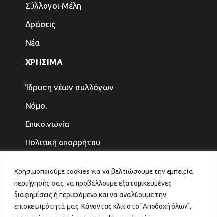
Σύλλογοι-Μέλη
Δράσεις
Νέα
ΧΡΗΣΙΜΑ
Ίδρυση νέων συλλόγων
Νόμοι
Επικοινωνία
Πολιτική απορρήτου
ΤΕΛΕΥΤΑΙΑ ΝΕΑ
Χρησιμοποιούμε cookies για να βελτιώσουμε την εμπειρία
περιήγησής σας, να προβάλλουμε εξατομικευμένες
ΓΙΑ ΤΑ ΠΑΙΔΙΑ ΚΑΙ ΤΗΝ ΟΙΚΟΓΕΝΕΙΑ, ΤΟ
διαφημίσεις ή περιεχόμενο και να αναλύουμε την
ΜΕΛΛΟΝ ΤΟ ΚΕΡΔΙΖΟΥΜΕ
επισκεψιμότητά μας. Κάνοντας κλικ στο "Αποδοχή όλων",
31 Ιουλίου 2026