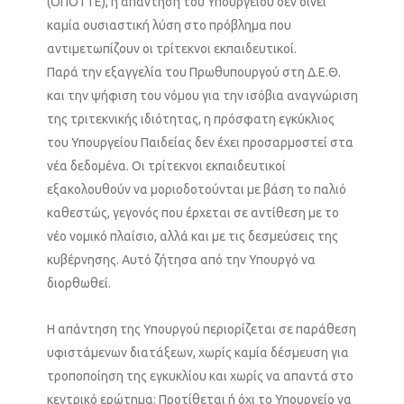
(ΟΠΟΤΤΕ), η απάντηση του Υπουργείου δεν δίνει
καμία ουσιαστική λύση στο πρόβλημα που
αντιμετωπίζουν οι τρίτεκνοι εκπαιδευτικοί.
Παρά την εξαγγελία του Πρωθυπουργού στη Δ.Ε.Θ.
και την ψήφιση του νόμου για την ισόβια αναγνώριση
της τριτεκνικής ιδιότητας, η πρόσφατη εγκύκλιος
του Υπουργείου Παιδείας δεν έχει προσαρμοστεί στα
νέα δεδομένα. Οι τρίτεκνοι εκπαιδευτικοί
εξακολουθούν να μοριοδοτούνται με βάση το παλιό
καθεστώς, γεγονός που έρχεται σε αντίθεση με το
νέο νομικό πλαίσιο, αλλά και με τις δεσμεύσεις της
κυβέρνησης. Αυτό ζήτησα από την Υπουργό να
διορθωθεί.
Η απάντηση της Υπουργού περιορίζεται σε παράθεση
υφιστάμενων διατάξεων, χωρίς καμία δέσμευση για
τροποποίηση της εγκυκλίου και χωρίς να απαντά στο
κεντρικό ερώτημα: Προτίθεται ή όχι το Υπουργείο να