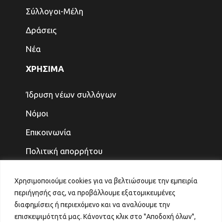
Σύλλογοι-Μέλη
Δράσεις
Νέα
ΧΡΗΣΙΜΑ
Ίδρυση νέων συλλόγων
Νόμοι
Επικοινωνία
Πολιτική απορρήτου
ΤΕΛΕΥΤΑΙΑ ΝΕΑ
Χρησιμοποιούμε cookies για να βελτιώσουμε την εμπειρία
περιήγησής σας, να προβάλλουμε εξατομικευμένες
ΓΙΑ ΤΑ ΠΑΙΔΙΑ ΚΑΙ ΤΗΝ ΟΙΚΟΓΕΝΕΙΑ, ΤΟ
διαφημίσεις ή περιεχόμενο και να αναλύουμε την
ΜΕΛΛΟΝ ΤΟ ΚΕΡΔΙΖΟΥΜΕ
επισκεψιμότητά μας. Κάνοντας κλικ στο "Αποδοχή όλων",
31 Ιουλίου 2026