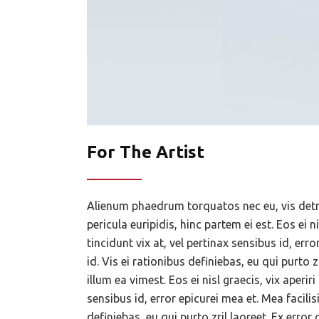
For The Artist
Alienum phaedrum torquatos nec eu, vis detrax
pericula euripidis, hinc partem ei est. Eos ei n
tincidunt vix at, vel pertinax sensibus id, err
id. Vis ei rationibus definiebas, eu qui purto z
illum ea vimest. Eos ei nisl graecis, vix aperir
sensibus id, error epicurei mea et. Mea facilis
definiebas, eu qui purto zril laoreet. Ex error