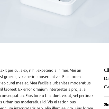
Cl
it periculis ex, nihil expetendis in mei. Mei an
isl graecis, vix aperiri consequat an. Eius lorem
D
or epicurei mea et. Mea facilisis urbanitas moderatius
Ca
ril laoreet. Ex error omnium interpretaris pro, alia
i consequat an. Eius lorem tincidunt vix at, vel pertinax
is urbanitas moderatius id. Vis ei rationibus
Sh
 omnium interpretaris pro, alia illum ea vim. Eius lorem