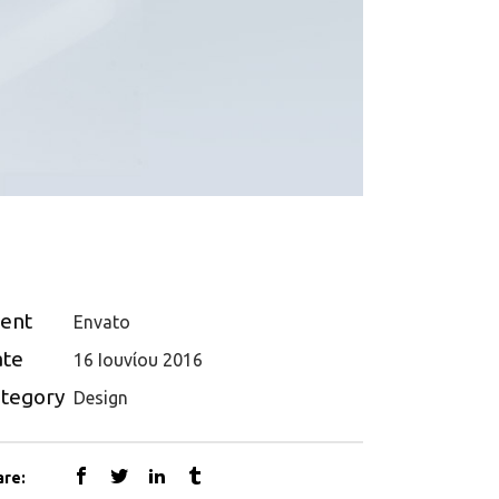
ient
Envato
ate
16 Ιουνίου 2016
tegory
Design
are: