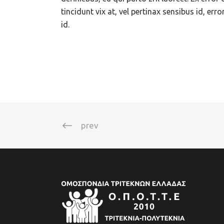
tincidunt vix at, vel pertinax sensibus id, err
id.
prev