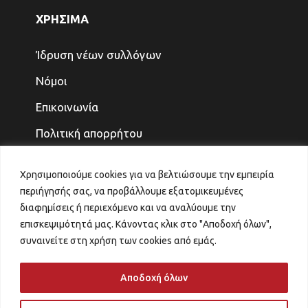
ΧΡΗΣΙΜΑ
Ίδρυση νέων συλλόγων
Νόμοι
Επικοινωνία
Πολιτική απορρήτου
ΤΕΛΕΥΤΑΙΑ ΝΕΑ
Χρησιμοποιούμε cookies για να βελτιώσουμε την εμπειρία
περιήγησής σας, να προβάλλουμε εξατομικευμένες
ΓΙΑ ΤΑ ΠΑΙΔΙΑ ΚΑΙ ΤΗΝ ΟΙΚΟΓΕΝΕΙΑ, ΤΟ
διαφημίσεις ή περιεχόμενο και να αναλύουμε την
ΜΕΛΛΟΝ ΤΟ ΚΕΡΔΙΖΟΥΜΕ
επισκεψιμότητά μας. Κάνοντας κλικ στο "Αποδοχή όλων",
31 Ιουλίου 2026
συναινείτε στη χρήση των cookies από εμάς.
ΑΙΤΗΜΑ ΑΝΑΠΡΟΣΑΡΜΟΓΗΣ ΚΡΙΤΗΡΙΩΝ
VOUCHER ΠΑΙΔΙΚΟΙ ΣΤΑΘΜΟΙ
Αποδοχή όλων
29 Ιουλίου 2026