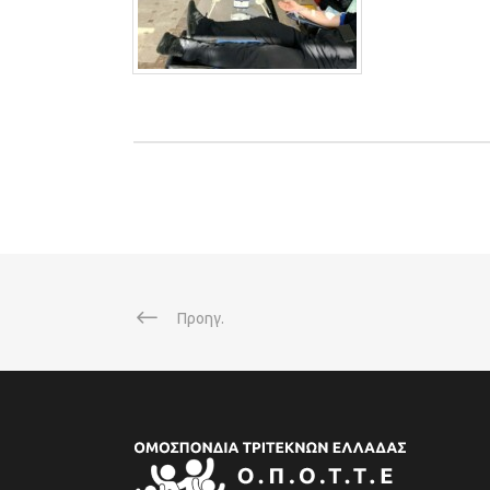
Προηγ.