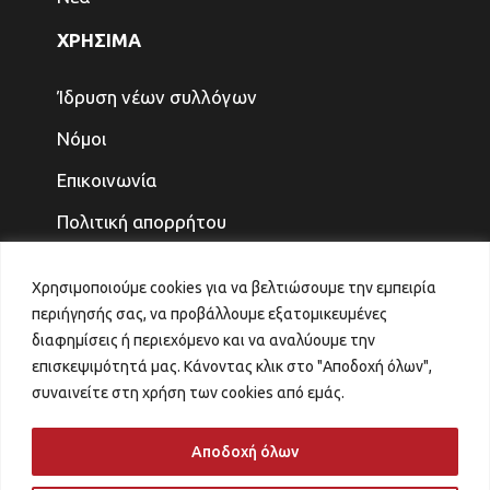
ΧΡΗΣΙΜΑ
Ίδρυση νέων συλλόγων
Νόμοι
Επικοινωνία
Πολιτική απορρήτου
ΤΕΛΕΥΤΑΙΑ ΝΕΑ
Χρησιμοποιούμε cookies για να βελτιώσουμε την εμπειρία
περιήγησής σας, να προβάλλουμε εξατομικευμένες
ΓΙΑ ΤΑ ΠΑΙΔΙΑ ΚΑΙ ΤΗΝ ΟΙΚΟΓΕΝΕΙΑ, ΤΟ
διαφημίσεις ή περιεχόμενο και να αναλύουμε την
ΜΕΛΛΟΝ ΤΟ ΚΕΡΔΙΖΟΥΜΕ
επισκεψιμότητά μας. Κάνοντας κλικ στο "Αποδοχή όλων",
31 Ιουλίου 2026
συναινείτε στη χρήση των cookies από εμάς.
ΑΙΤΗΜΑ ΑΝΑΠΡΟΣΑΡΜΟΓΗΣ ΚΡΙΤΗΡΙΩΝ
VOUCHER ΠΑΙΔΙΚΟΙ ΣΤΑΘΜΟΙ
Αποδοχή όλων
29 Ιουλίου 2026