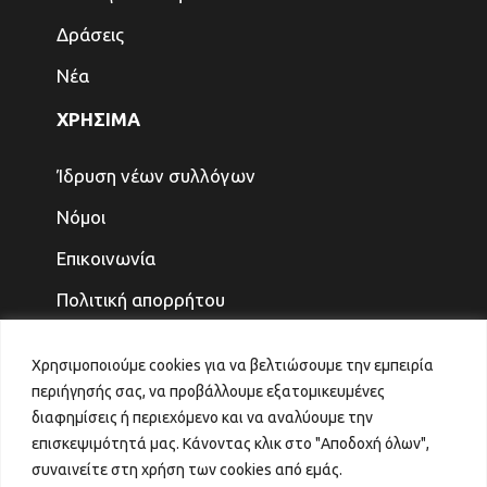
Δράσεις
Νέα
ΧΡΗΣΙΜΑ
Ίδρυση νέων συλλόγων
Νόμοι
Επικοινωνία
Πολιτική απορρήτου
ΤΕΛΕΥΤΑΙΑ ΝΕΑ
Χρησιμοποιούμε cookies για να βελτιώσουμε την εμπειρία
περιήγησής σας, να προβάλλουμε εξατομικευμένες
ΓΙΑ ΤΑ ΠΑΙΔΙΑ ΚΑΙ ΤΗΝ ΟΙΚΟΓΕΝΕΙΑ, ΤΟ
διαφημίσεις ή περιεχόμενο και να αναλύουμε την
ΜΕΛΛΟΝ ΤΟ ΚΕΡΔΙΖΟΥΜΕ
επισκεψιμότητά μας. Κάνοντας κλικ στο "Αποδοχή όλων",
31 Ιουλίου 2026
συναινείτε στη χρήση των cookies από εμάς.