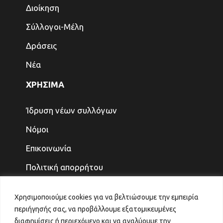
Διοίκηση
Σύλλογοι-Μέλη
Δράσεις
Νέα
ΧΡΗΣΙΜΑ
Ίδρυση νέων συλλόγων
Νόμοι
Επικοινωνία
Πολιτική απορρήτου
ΤΕΛΕΥΤΑΙΑ ΝΕΑ
Χρησιμοποιούμε cookies για να βελτιώσουμε την εμπειρία
περιήγησής σας, να προβάλλουμε εξατομικευμένες
ΓΙΑ ΤΑ ΠΑΙΔΙΑ ΚΑΙ ΤΗΝ ΟΙΚΟΓΕΝΕΙΑ, ΤΟ
διαφημίσεις ή περιεχόμενο και να αναλύουμε την