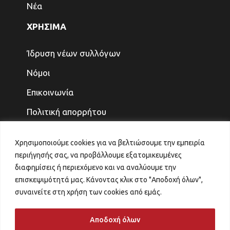
Νέα
ΧΡΗΣΙΜΑ
Ίδρυση νέων συλλόγων
Νόμοι
Επικοινωνία
Πολιτική απορρήτου
ΤΕΛΕΥΤΑΙΑ ΝΕΑ
Χρησιμοποιούμε cookies για να βελτιώσουμε την εμπειρία
περιήγησής σας, να προβάλλουμε εξατομικευμένες
ΓΙΑ ΤΑ ΠΑΙΔΙΑ ΚΑΙ ΤΗΝ ΟΙΚΟΓΕΝΕΙΑ, ΤΟ
διαφημίσεις ή περιεχόμενο και να αναλύουμε την
ΜΕΛΛΟΝ ΤΟ ΚΕΡΔΙΖΟΥΜΕ
επισκεψιμότητά μας. Κάνοντας κλικ στο "Αποδοχή όλων",
31 Ιουλίου 2026
συναινείτε στη χρήση των cookies από εμάς.
ΑΙΤΗΜΑ ΑΝΑΠΡΟΣΑΡΜΟΓΗΣ ΚΡΙΤΗΡΙΩΝ
VOUCHER ΠΑΙΔΙΚΟΙ ΣΤΑΘΜΟΙ
Αποδοχή όλων
29 Ιουλίου 2026